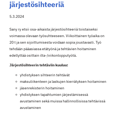
järjestösihteeriä
5.3.2024
Sany ry etsii osa-aikaista järjestösihteeriä toistaiseksi
voimassa olevaan työsuhteeseen. Viikoittainen työaika on
20 t ja sen sijoittumisesta voidaan sopia joustavasti. Työ
tehdään pääasiassa etätyönä ja tehtävien hoitaminen
edellyttää osittain ilta-/viikonlopputyötä.
Järjestösihteerin tehtäviin kuuluu:
yhdistyksen sihteerin tehtävät
maksuliikenteen ja laskujen kierrätyksen hoitaminen
jäsenrekisterin hoitaminen
yhdistyksen tapahtumien järjestämisessä
avustaminen sekä muissa hallinnollisissa tehtävissä
avustaminen