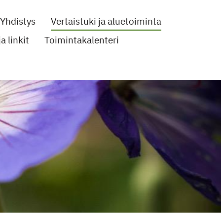
Yhdistys
Vertaistuki ja aluetoiminta
a linkit
Toimintakalenteri