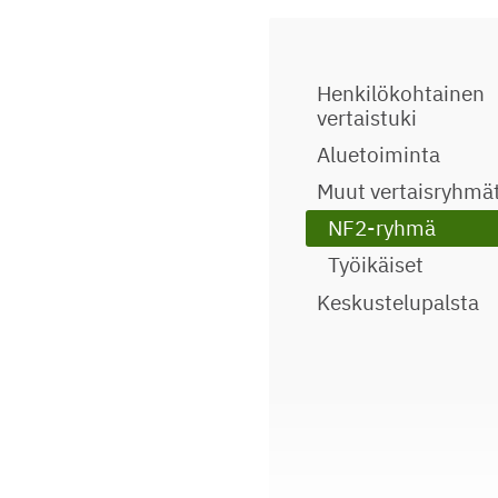
Henkilökohtainen
vertaistuki
Aluetoiminta
Muut vertaisryhmä
NF2-ryhmä
Työikäiset
Keskustelupalsta