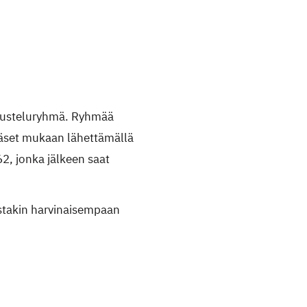
skusteluryhmä. Ryhmää
ääset mukaan lähettämällä
2, jonka jälkeen saat
istakin harvinaisempaan