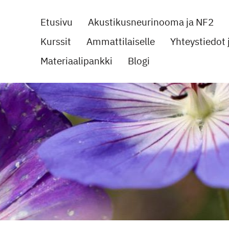
Etusivu
Akustikusneurinooma ja NF2
Kurssit
Ammattilaiselle
Yhteystiedot j
noomayhdistys ry
Materiaalipankki
Blogi