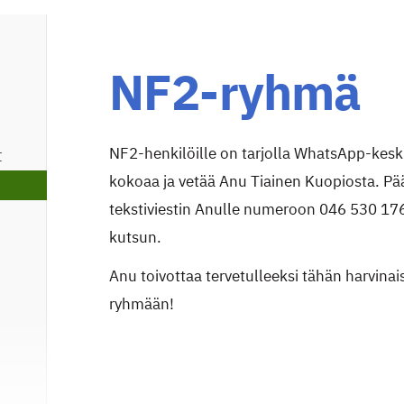
NF2-ryhmä
NF2-henkilöille on tarjolla WhatsApp-ke
t
kokoaa ja vetää Anu Tiainen Kuopiosta. P
tekstiviestin Anulle numeroon 046 530 176
kutsun.
Anu toivottaa tervetulleeksi tähän harvina
ryhmään!