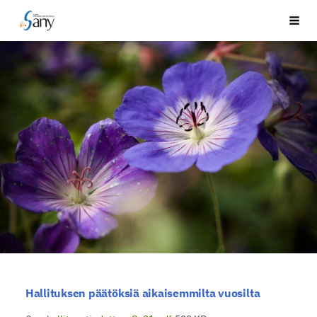
Siirry
Suomen Akustikusneurinoomayhdistys ry
Vali
sivun
sisältöön
Hallituksen päätöksiä aikaisemmilta vuosilta