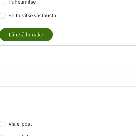
Puhelimitse
En tarvitse vastausta
Lähetä lomake
Via e-post