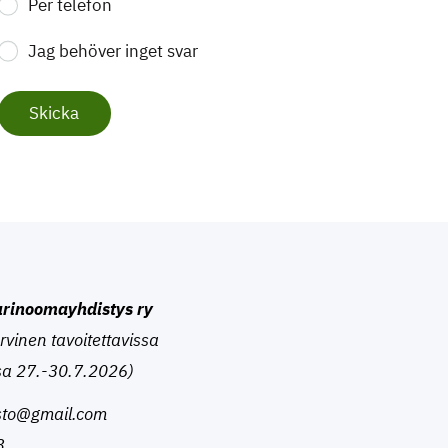
Per telefon
Jag behöver inget svar
Skicka
rinoomayhdistys ry
arvinen tavoitettavissa
sa 27.-30.7.2026)
isto@gmail.com
3