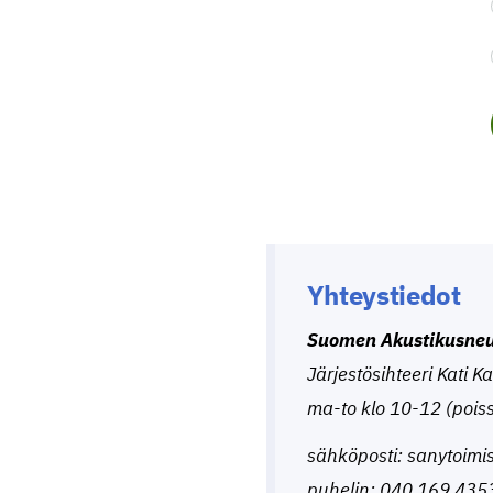
Yhteystiedot
Suomen Akustikusneu
Järjestösihteeri Kati K
ma-to klo 10-12 (pois
sähköposti: sanytoim
puhelin: 040 169 435