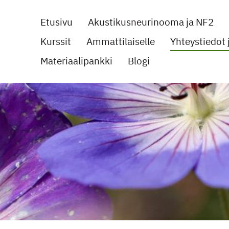
Etusivu
Akustikusneurinooma ja NF2
Kurssit
Ammattilaiselle
Yhteystiedot j
noomayhdistys ry
Materiaalipankki
Blogi