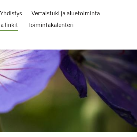
Yhdistys
Vertaistuki ja aluetoiminta
a linkit
Toimintakalenteri