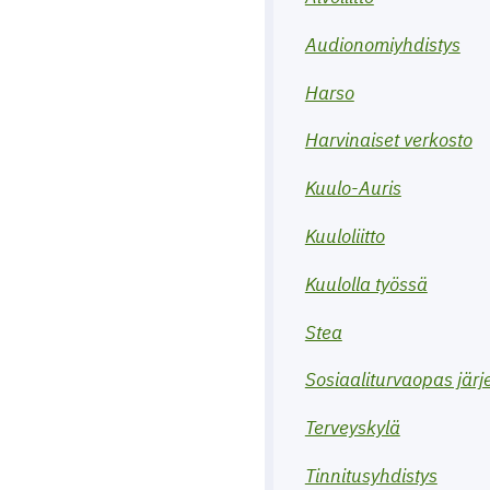
Audionomiyhdistys
Harso
Harvinaiset verkosto
Kuulo-Auris
Kuuloliitto
Kuulolla työssä
Stea
Sosiaaliturvaopas järj
Terveyskylä
Tinnitusyhdistys