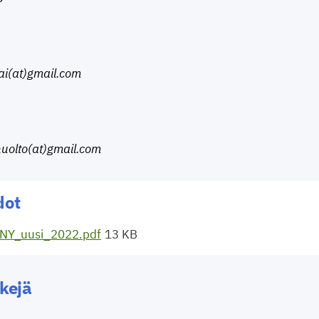
ai(at)gmail.com
huolto(at)gmail.com
dot
ANY_uusi_2022.pdf
13 KB
kkejä