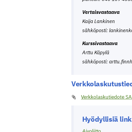
Vertaisvastaava
Kaija Lankinen
sähköposti: lankinenk
Kurssivastaava
Arttu Käpylä
sähköposti: arttu.finn
Verkkolaskutustie
Verkkolaskutiedote S
Hyödyllisiä lin
Aivoliitto