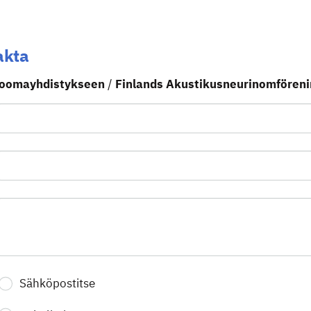
akta
noomayhdistykseen
/
Finlands Akustikusneurinomföreni
Sähköpostitse