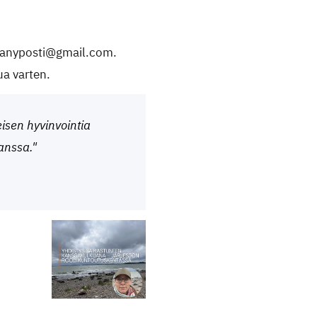
 sanyposti@gmail.com.
ua varten.
isen hyvinvointia
anssa."