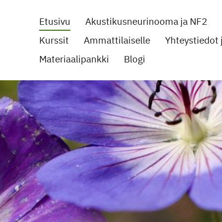
Etusivu
Akustikusneurinooma ja NF2
Kurssit
Ammattilaiselle
Yhteystiedot j
noomayhdistys ry
Materiaalipankki
Blogi