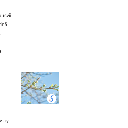
usvii
vinä
,
n
s ry