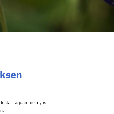
yksen
hoidosta. Tarjoamme myös
en.