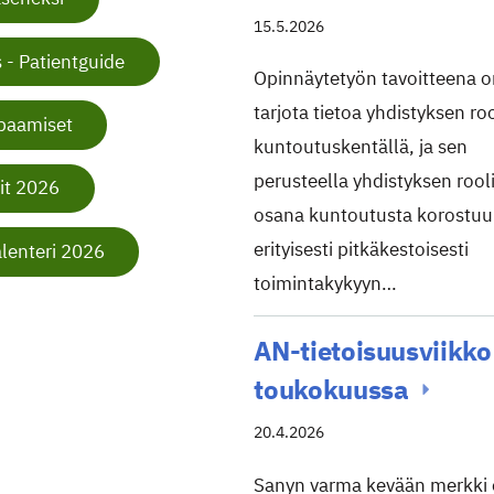
15.5.2026
 - Patientguide
Opinnäytetyön tavoitteena 
tarjota tietoa yhdistyksen ro
paamiset
kuntoutuskentällä, ja sen
perusteella yhdistyksen rool
it 2026
osana kuntoutusta korostuu
erityisesti pitkäkestoisesti
lenteri 2026
toimintakykyyn…
AN-tietoisuusviikko
toukokuussa
20.4.2026
Sanyn varma kevään merkki