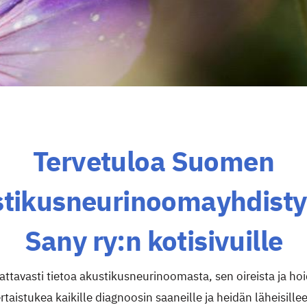
Tervetuloa Suomen
tikusneurinoomayhdist
Sany ry:n kotisivuille
ttavasti tietoa akustikusneurinoomasta, sen oireista ja 
rtaistukea kaikille diagnoosin saaneille ja heidän läheisille