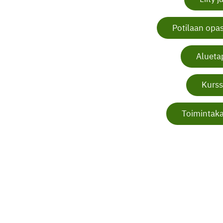
Potilaan opas
Alueta
Kurss
Toimintaka