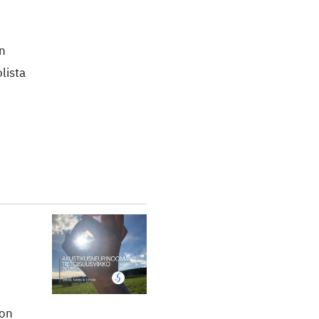
on
olista
i
 on