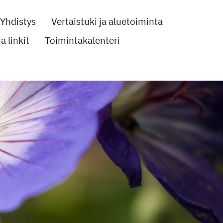
Yhdistys
Vertaistuki ja aluetoiminta
a linkit
Toimintakalenteri