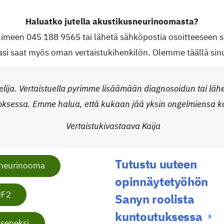
Haluatko jutella akustikusneurinoomasta?
elimeen 045 188 9565 tai lähetä sähköpostia osoitteeseen
si saat myös oman vertaistukihenkilön. Olemme täällä sin
lija. Vertaistuella pyrimme lisäämään diagnosoidun tai lähe
ksessa. Emme halua, että kukaan jää yksin ongelmiensa k
Vertaistukivastaava Kaija
Tutustu uuteen
sneurinooma
opinnäytetyöhön
NF2
Sanyn roolista
kuntoutuksessa
jäseneksi