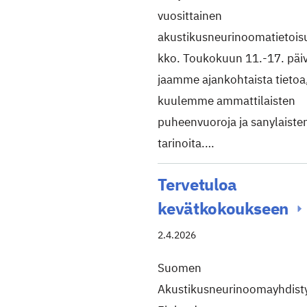
vuosittainen
akustikusneurinoomatietoisu
kko. Toukokuun 11.-17. päi
jaamme ajankohtaista tietoa
kuulemme ammattilaisten
puheenvuoroja ja sanylaiste
tarinoita.…
Tervetuloa
kevätkokoukseen
2.4.2026
Suomen
Akustikusneurinoomayhdisty