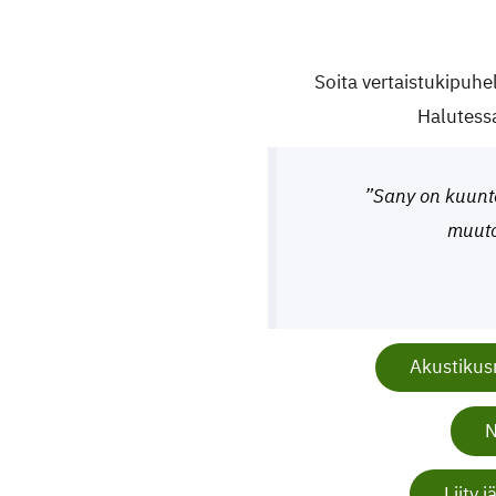
Soita vertaistukipuh
Halutessa
”Sany on kuunte
muuto
Akustiku
Liity 