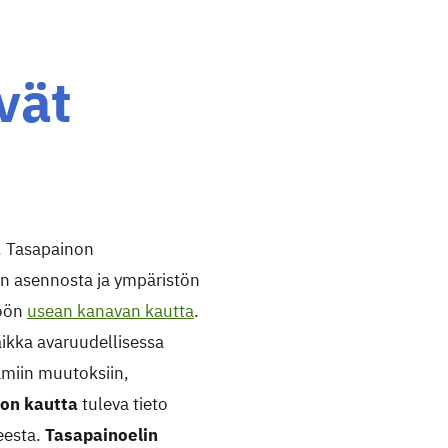
vät
a. Tasapainon
hon asennosta ja ympäristön
töön
usean kanavan kautta
.
ikka avaruudellisessa
amiin muutoksiin,
on kautta
tuleva tieto
eesta.
Tasapainoelin