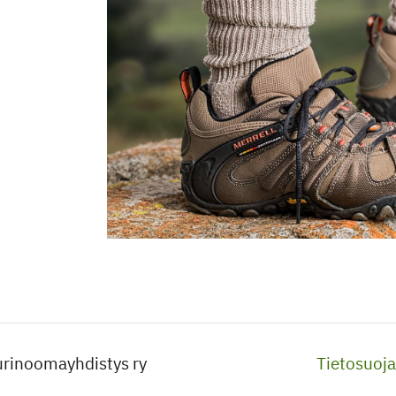
rinoomayhdistys ry
Tietosuoja