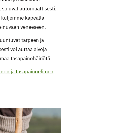
 sujuvat automaattisesti.
un kuljemme kapealla
 keinuvaan veneeseen.
uuntuvat tarpeen ja
sti voi auttaa aivoja
maa tasapainohäiriötä.
unnon ja tasapainoelimen