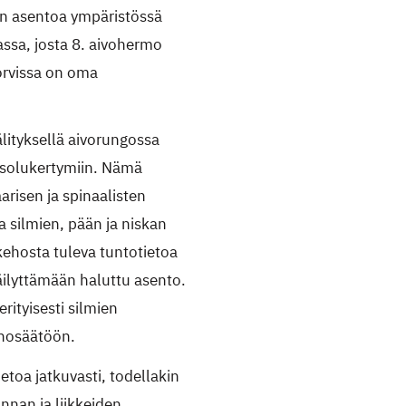
hon asentoa ympäristössä
vassa, josta 8. aivohermo
orvissa on oma
lityksellä aivorungossa
mosolukertymiin. Nämä
risen ja spinaalisten
a silmien, pään ja niskan
 kehosta tuleva tuntotietoa
äilyttämään haluttu asento.
rityisesti silmien
ienosäätöön.
ietoa jatkuvasti, todellakin
nnan ja liikkeiden