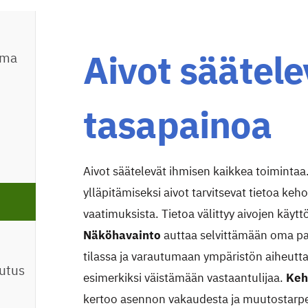
Aivot säätele
oma
tasapainoa
Aivot säätelevät ihmisen kaikkea toiminta
ylläpitämiseksi aivot tarvitsevat tietoa ke
vaatimuksista. Tietoa välittyy aivojen käyt
Näköhavainto
auttaa selvittämään oma pa
tilassa ja varautumaan ympäristön aiheutt
utus
esimerkiksi väistämään vastaantulijaa.
Keh
kertoo asennon vakaudesta ja muutostarp