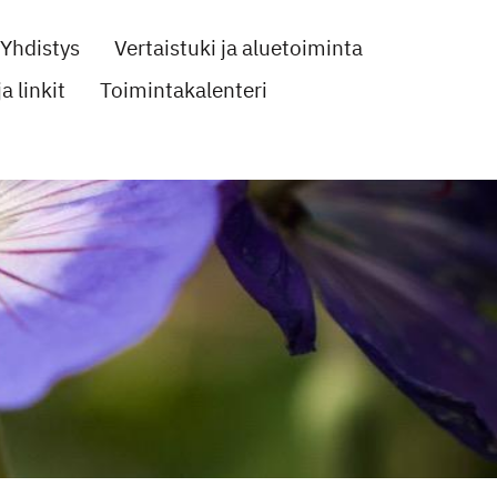
Yhdistys
Vertaistuki ja aluetoiminta
a linkit
Toimintakalenteri