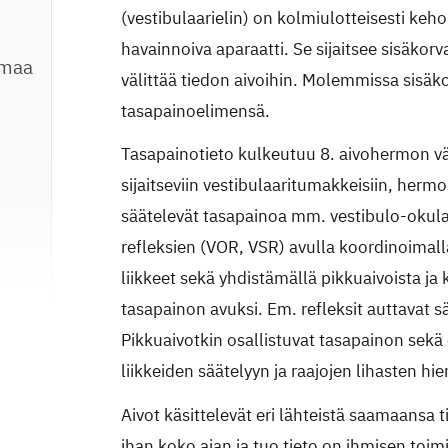
(vestibulaarielin) on kolmiulotteisesti ke
havainnoiva aparaatti. Se sijaitsee sisäkor
omaa
välittää tiedon aivoihin. Molemmissa sisäk
tasapainoelimensä.
Tasapainotieto kulkeutuu 8. aivohermon vä
sijaitseviin vestibulaaritumakkeisiin, her
säätelevät tasapainoa mm. vestibulo-okulaa
refleksien (VOR, VSR) avulla koordinoimall
liikkeet sekä yhdistämällä pikkuaivoista ja
tasapainon avuksi. Em. refleksit auttavat s
Pikkuaivotkin osallistuvat tasapainon sekä e
liikkeiden säätelyyn ja raajojen lihasten h
Aivot käsittelevät eri lähteistä saamaansa t
ihan koko ajan ja tuo tieto on ihmisen toimi