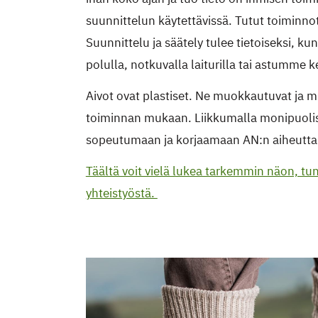
suunnittelun käytettävissä. Tutut toiminnot
Suunnittelu ja säätely tulee tietoiseksi, k
polulla, notkuvalla laiturilla tai astumme
Aivot ovat plastiset. Ne muokkautuvat ja m
toiminnan mukaan. Liikkumalla monipuolise
sopeutumaan ja korjaamaan AN:n aiheutta
Täältä voit vielä lukea tarkemmin näon, t
yhteistyöstä.