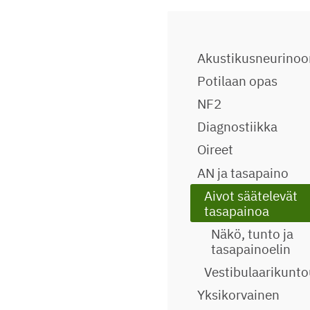
Akustikusneurino
Potilaan opas
NF2
Diagnostiikka
Oireet
AN ja tasapaino
Aivot säätelevät
tasapainoa
Näkö, tunto ja
tasapainoelin
Vestibulaarikunto
Yksikorvainen