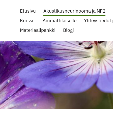
Etusivu
Akustikusneurinooma ja NF2
Kurssit
Ammattilaiselle
Yhteystiedot j
noomayhdistys ry
Materiaalipankki
Blogi