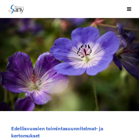
Siirry
Suomen Akustikusneurinoomayhdistys ry
Vali
sivun
sisältöön
Edellisvuosien toimintasuunnitelmat- ja
kertomukset