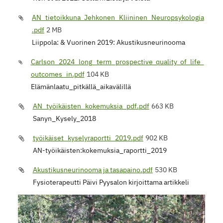
AN_tietoikkuna_Jehkonen_Kliininen_Neuropsykologia
.pdf
2 MB
Liippola: & Vuorinen 2019: Akustikusneurinooma
Carlson_2024_long_term_prospective_quality_of_life_
outcomes_in.pdf
104 KB
Elämänlaatu_pitkällä_aikavälillä
AN_työikäisten_kokemuksia_pdf.pdf
663 KB
Sanyn_Kysely_2018
työikäiset_kyselyraportti_2019.pdf
902 KB
AN-työikäisten:kokemuksia_raportti_2019
Akustikusneurinooma ja tasapaino.pdf
530 KB
Fysioterapeutti Päivi Pyysalon kirjoittama artikkeli