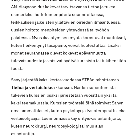
AN-diagnosoidut kokevat tarvitsevansa tietoa ja tukea
esimerkiksi hoitotoimenpiteitä suunniteltaessa,
leikkauksen jälkeisten yllättävien oireiden ilmaantuessa,
uusien hoitotoimenpiteiden yhteydessä tai työhön
palatessa. Myös ikääntymisen myötä korostuvat muutokset,
kuten heikentynyt tasapaino, voivat huolestuttaa. Lisäksi
monet seurannassa olevat kokevat epävarmuutta
tulevaisuudesta ja voisivat hyötyä kurssista tai tukihenkilön
tuesta.
Sany järjestää kaksi kertaa vuodessa STEAn rahoittaman
Tietoa ja vertaistukea
-kurssin. Näiden sopeutumista
tukevien kurssien lisäksi järjestetään vuosittain yksi tai
kaksi teemakurssia. Kurssien työntekijöinä toimivat Sanyn
omat ammattilaiset, kuten psykologi ja fysioterapeutti sekä
vertaisohjaajia. Luennoimassa käy erityis-asiantuntijoita,
kuten neurokirurgi, neuropsykologi tai muu alan
asiantuntija.