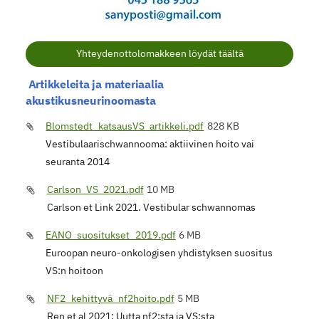
Yhteydenottolomakkeen löydät täältä
Artikkeleita ja materiaalia
akustikusneurinoomasta
Blomstedt_katsausVS_artikkeli.pdf
828 KB
Vestibulaarischwannooma: aktiivinen hoito vai
seuranta 2014
Carlson_VS_2021.pdf
10 MB
Carlson et Link 2021. Vestibular schwannomas
EANO_suositukset_2019.pdf
6 MB
Euroopan neuro-onkologisen yhdistyksen suositus
VS:n hoitoon
NF2_kehittyvä_nf2hoito.pdf
5 MB
Ren et al 2021: Uutta nf2:sta ja VS:sta