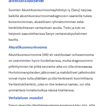
ammattilaiselle
Suomen Akustikusneurinoomayhdistys ry (Sany) tarjoaa
kaikille akustikusneurinoomadiagnoosin saaneille tukea
kurssitoiminnan, alueellisen ryhmätoiminnan sekä
henkilökohtaisen vertaistuen avulla. Tieto ja tuki on
helposti saavutettavissa Sanyn vertaistukipuhelimen
kautta.
Akustikusneurinooma
Akustikusneurinooma (AN) eli vestibulaari schwannooma
on useimmiten hyvin hoidettavissa, mutta diagnosoinnin
pitkittyminen tai pitkä seuranta-aika voi olla stressaavaa.
Hoitotoimenpiteiden jälkioireet ja mahdolliset jatkohoidot
voivat myös tulla yllättäen ja olla henkisesti kuormittavia.
Vertaistukihenkilö, joka on itse kokenut saman, voi olla
ymmärtävä rinnalla kulkija näissä tilanteissa.
Vertaistuen muodot
Sanyn jäsenille lähettämässämme kyselyssä kävi ilmi, että