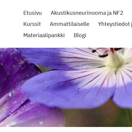
Etusivu
Akustikusneurinooma ja NF2
Kurssit
Ammattilaiselle
Yhteystiedot j
noomayhdistys ry
Materiaalipankki
Blogi