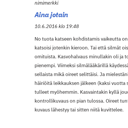
nimimerkki
Aina jotain
10.6.2016 klo 19:48
No tuota katseen kohdistamis vaikeutta on 
katsoisi jotenkin kieroon. Tai että silmät ois 
omituista. Kasvohalvaus minullakin oli ja t
pienempi. Viimeksi silmälääkärillä käydessä
sellaista mikä oireet selittäisi. Ja mielestän
häiriöitä leikkauksen jälkeen (kaksi vuotta s
tulleet myöhemmin. Kasvaintakin kyllä jou
kontrollikuvaus on pian tulossa. Oireet tun
kuvaus lähestyy tai sitten niitä kuvittelee.