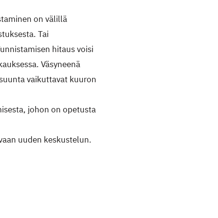
taminen on välillä
stuksesta. Tai
unnistamisen hitaus voisi
ikkauksessa. Väsyneenä
 suunta vaikuttavat kuuron
isesta, johon on opetusta
avaan uuden keskustelun.