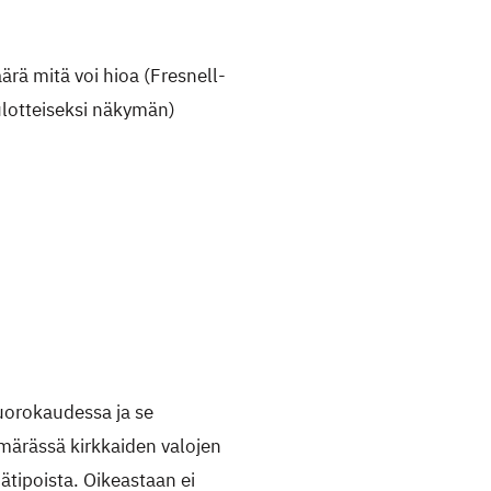
ärä mitä voi hioa (Fresnell-
ulotteiseksi näkymän)
uorokaudessa ja se
märässä kirkkaiden valojen
tipoista. Oikeastaan ei