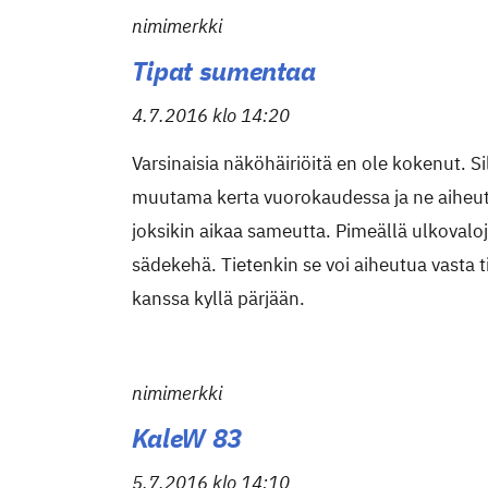
nimimerkki
Tipat sumentaa
4.7.2016 klo 14:20
Varsinaisia näköhäiriöitä en ole kokenut. S
muutama kerta vuorokaudessa ja ne aiheu
joksikin aikaa sameutta. Pimeällä ulkovalo
sädekehä. Tietenkin se voi aiheutua vasta t
kanssa kyllä pärjään.
nimimerkki
KaleW 83
5.7.2016 klo 14:10