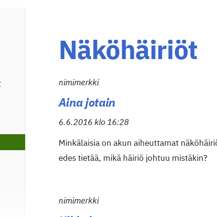
Näköhäiriöt
nimimerkki
t
Aina jotain
6.6.2016 klo 16:28
Minkälaisia on akun aiheuttamat näköhäiriö
edes tietää, mikä häiriö johtuu mistäkin?
nimimerkki