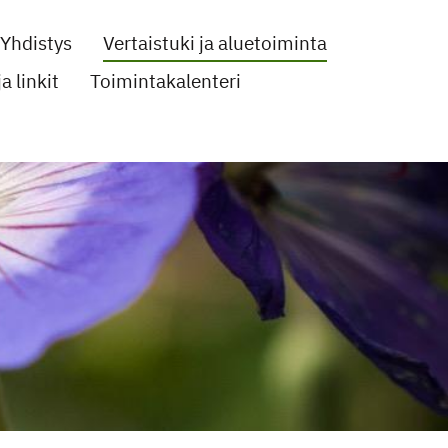
Yhdistys
Vertaistuki ja aluetoiminta
a linkit
Toimintakalenteri