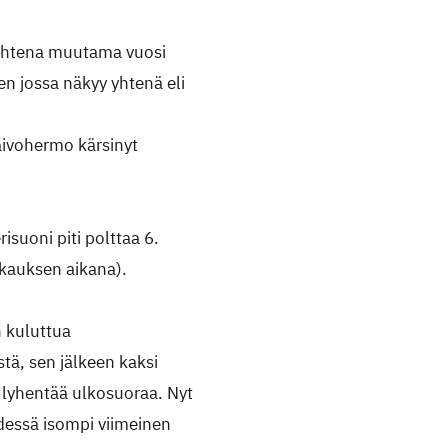
kahtena muutama vuosi
en jossa näkyy yhtenä eli
.
aivohermo kärsinyt
risuoni piti polttaa 6.
ikkauksen aikana).
 kuluttua
stä, sen jälkeen kaksi
a lyhentää ulkosuoraa. Nyt
dessä isompi viimeinen