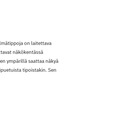
ilmätippoja on laitettava
ttavat näkökentässä
jen ympärillä saattaa näkyä
ipuetuista tipoistakin. Sen