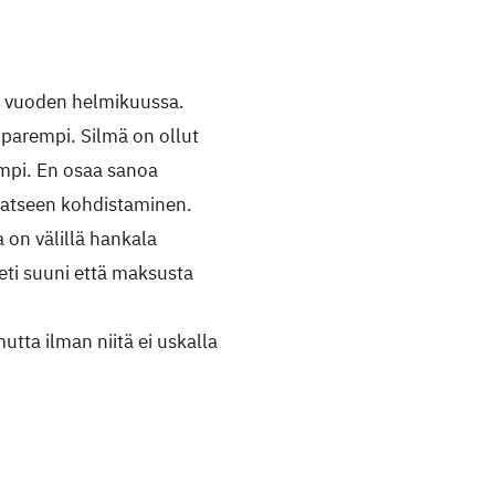
n vuoden helmikuussa.
 parempi. Silmä on ollut
mpi. En osaa sanoa
 katseen kohdistaminen.
a on välillä hankala
eti suuni että maksusta
tta ilman niitä ei uskalla