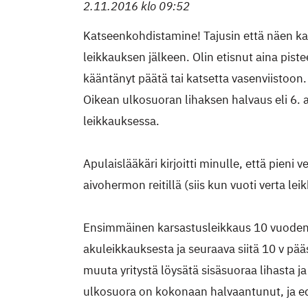
2.11.2016 klo 09:52
Katseenkohdistamine! Tajusin että näen 
leikkauksen jälkeen. Olin etisnut aina piste
kääntänyt päätä tai katsetta vasenviistoon
Oikean ulkosuoran lihaksen halvaus eli 6. 
leikkauksessa.
Apulaislääkäri kirjoitti minulle, että pieni ve
aivohermon reitillä (siis kun vuoti verta le
Ensimmäinen karsastusleikkaus 10 vuoden
akuleikkauksesta ja seuraava siitä 10 v pää
muuta yritystä löysätä sisäsuoraa lihasta j
ulkosuora on kokonaan halvaantunut, ja e