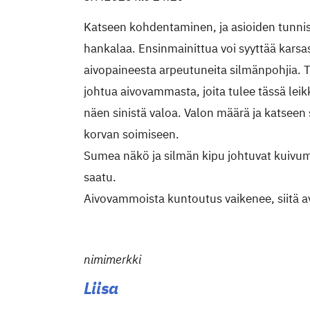
Katseen kohdentaminen, ja asioiden tunnis
hankalaa. Ensinmainittua voi syyttää karsa
aivopaineesta arpeutuneita silmänpohjia. T
johtua aivovammasta, joita tulee tässä le
näen sinistä valoa. Valon määrä ja katseen
korvan soimiseen.
Sumea näkö ja silmän kipu johtuvat kuivum
saatu.
Aivovammoista kuntoutus vaikenee, siitä 
nimimerkki
Liisa