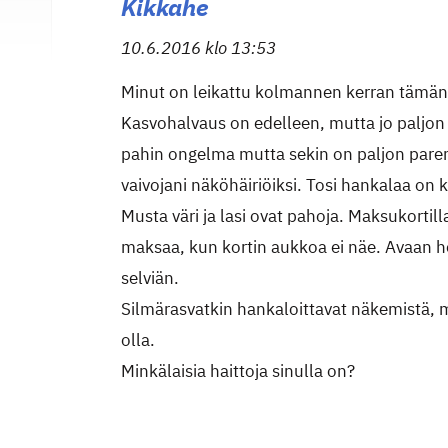
Kikkahe
10.6.2016 klo 13:53
Minut on leikattu kolmannen kerran tämä
Kasvohalvaus on edelleen, mutta jo paljon
pahin ongelma mutta sekin on paljon pare
vaivojani näköhäiriöiksi. Tosi hankalaa on
Musta väri ja lasi ovat pahoja. Maksukortill
maksaa, kun kortin aukkoa ei näe. Avaan h
selviän.
Silmärasvatkin hankaloittavat näkemistä, mu
olla.
Minkälaisia haittoja sinulla on?