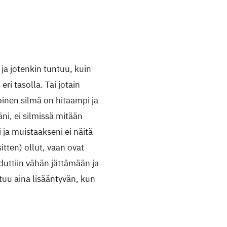
ja jotenkin tuntuu, kuin
eri tasolla. Tai jotain
oinen silmä on hitaampi ja
ni, ei silmissä mitään
i ja muistaakseni ei näitä
itten) ollut, vaan ovat
duttiin vähän jättämään ja
tuu aina lisääntyvän, kun