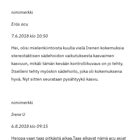
nimimerkki
Eräs acu
7.6.2018 klo 10:50
Hei, olisi mielenkiintoista kuulla vielä Irenen kokemuksia
stereotaktisen sädehoidon vaikutuksesta kasvaimen
kasvuun, mikäli tämän kevään kontrollikuvaus on jo tehty.
Itselleni tehty myöskin sädehoito, joka oli kokemuksena
hyvä. Nyt sitten seurataan pysähtyykö kasvu.
nimimerkki
Irene U
6.8.2018 klo 09:15
Heippa vaan taas pitkästä aikaa.Taas alkavat nämä acu asiat