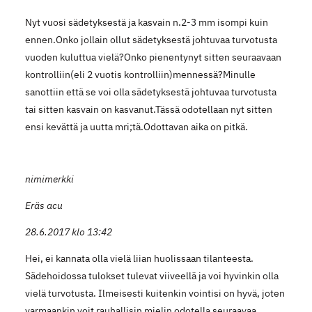
Nyt vuosi sädetyksestä ja kasvain n.2-3 mm isompi kuin
ennen.Onko jollain ollut sädetyksestä johtuvaa turvotusta
vuoden kuluttua vielä?Onko pienentynyt sitten seuraavaan
kontrolliin(eli 2 vuotis kontrolliin)mennessä?Minulle
sanottiin että se voi olla sädetyksestä johtuvaa turvotusta
tai sitten kasvain on kasvanut.Tässä odotellaan nyt sitten
ensi kevättä ja uutta mri;tä.Odottavan aika on pitkä.
nimimerkki
Eräs acu
28.6.2017 klo 13:42
Hei, ei kannata olla vielä liian huolissaan tilanteesta.
Sädehoidossa tulokset tulevat viiveellä ja voi hyvinkin olla
vielä turvotusta. Ilmeisesti kuitenkin vointisi on hyvä, joten
varmaankin voit rauhallisin mielin odotella seuraavaa