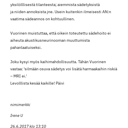
yksilölllisestä tilanteesta; aiemmista sädetyksistä
ja niiden annoksista jne. Usein kuitenkin ilmeisesti AN:n
vaatima sädeannos on kohtuullinen.
Vuorinen muistuttaa, että oikein toteutettu sädehoito ei
aiheuta akustikusneurinooman muuttumista
pahanlaatuiseksi.
Joku kysyi myös kaihimahdollisuutta. Tähän Vuorinen
vastaa: 'silmään osuva sädetys voi lisätä harmaakaihin riskiä
– MRI ei.'
Levolllista kesää kaikille! Päivi
nimimerkki
Irene U
26.6.2017 klo 13:10