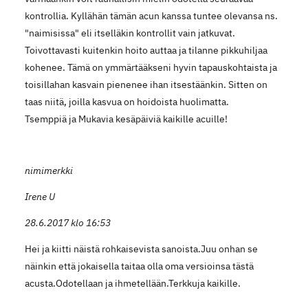
kontrollia. Kyllähän tämän acun kanssa tuntee olevansa ns.
"naimisissa" eli itselläkin kontrollit vain jatkuvat.
Toivottavasti kuitenkin hoito auttaa ja tilanne pikkuhiljaa
kohenee. Tämä on ymmärtääkseni hyvin tapauskohtaista ja
toisillahan kasvain pienenee ihan itsestäänkin. Sitten on
taas niitä, joilla kasvua on hoidoista huolimatta.
Tsemppiä ja Mukavia kesäpäiviä kaikille acuille!
nimimerkki
Irene U
28.6.2017 klo 16:53
Hei ja kiitti näistä rohkaisevista sanoista.Juu onhan se
näinkin että jokaisella taitaa olla oma versioinsa tästä
acusta.Odotellaan ja ihmetellään.Terkkuja kaikille.