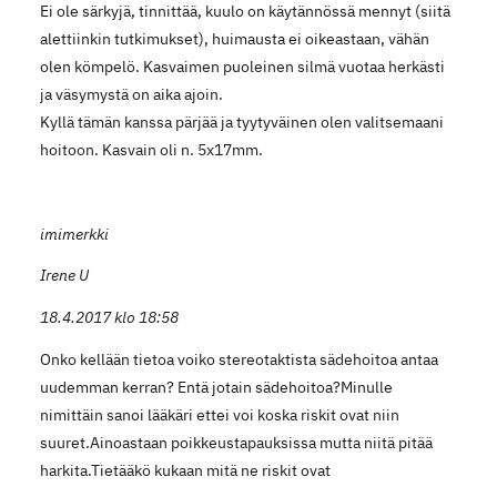
Ei ole särkyjä, tinnittää, kuulo on käytännössä mennyt (siitä
alettiinkin tutkimukset), huimausta ei oikeastaan, vähän
olen kömpelö. Kasvaimen puoleinen silmä vuotaa herkästi
ja väsymystä on aika ajoin.
Kyllä tämän kanssa pärjää ja tyytyväinen olen valitsemaani
hoitoon. Kasvain oli n. 5x17mm.
imimerkki
Irene U
18.4.2017 klo 18:58
Onko kellään tietoa voiko stereotaktista sädehoitoa antaa
uudemman kerran? Entä jotain sädehoitoa?Minulle
nimittäin sanoi lääkäri ettei voi koska riskit ovat niin
suuret.Ainoastaan poikkeustapauksissa mutta niitä pitää
harkita.Tietääkö kukaan mitä ne riskit ovat