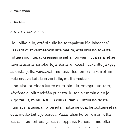
nimimerkki
Eräs acu
4.6.2016 klo 21:55
Hei, oliko niin, että sinulla hoito tapahtuu Meilahdessa?
Lääkärit ovat varmaankin sitä mieltä, että yksi hoitokerta
riittää sinun tapauksessasi ja sehän on vain hyvä asia, ettei
tarvita useita hoitokertoja. Soita rohkeasti lääkärille ja kysy
asioista, jotka vaivaavat mieltäsi. Itselleni kyllä kerrottiin
mitä sivuvaikutuksia voi tulla, mutta mistään
luontaistuotteiden kuten esim. sinulla, omega -tuotteet,
käytöstä ei ollut mitään puhetta. Kuten aiemmin olen jo
kirjoitellut, minulle tuli 3 kuukauden kuluttua hoidosta
huimaus ja tasapaino-oireita, mutta ne ovat helpottaneet ja
ovat melko lailla jo poissa. Pääasiahan kuitenkin on, että
kasvain rauhoittuisi ja kasvu loppuisi. Puhuisin mielelläni