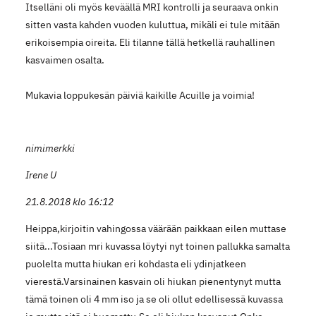
Itselläni oli myös keväällä MRI kontrolli ja seuraava onkin
sitten vasta kahden vuoden kuluttua, mikäli ei tule mitään
erikoisempia oireita. Eli tilanne tällä hetkellä rauhallinen
kasvaimen osalta.
Mukavia loppukesän päiviä kaikille Acuille ja voimia!
nimimerkki
Irene U
21.8.2018 klo 16:12
Heippa,kirjoitin vahingossa väärään paikkaan eilen muttase
siitä...Tosiaan mri kuvassa löytyi nyt toinen pallukka samalta
puolelta mutta hiukan eri kohdasta eli ydinjatkeen
vierestä.Varsinainen kasvain oli hiukan pienentynyt mutta
tämä toinen oli 4 mm iso ja se oli ollut edellisessä kuvassa