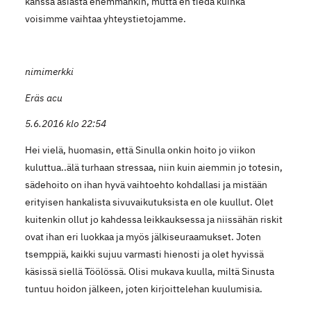
kanssa asiasta enemmänkin, mutta en tiedä kuinka
voisimme vaihtaa yhteystietojamme.
nimimerkki
Eräs acu
5.6.2016 klo 22:54
Hei vielä, huomasin, että Sinulla onkin hoito jo viikon
kuluttua..älä turhaan stressaa, niin kuin aiemmin jo totesin,
sädehoito on ihan hyvä vaihtoehto kohdallasi ja mistään
erityisen hankalista sivuvaikutuksista en ole kuullut. Olet
kuitenkin ollut jo kahdessa leikkauksessa ja niissähän riskit
ovat ihan eri luokkaa ja myös jälkiseuraamukset. Joten
tsemppiä, kaikki sujuu varmasti hienosti ja olet hyvissä
käsissä siellä Töölössä. Olisi mukava kuulla, miltä Sinusta
tuntuu hoidon jälkeen, joten kirjoittelehan kuulumisia.