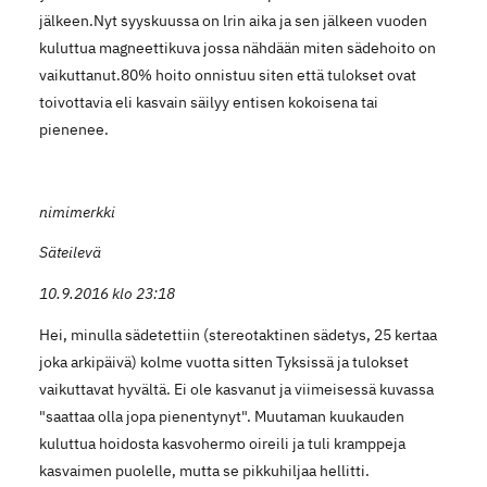
jälkeen.Nyt syyskuussa on lrin aika ja sen jälkeen vuoden
kuluttua magneettikuva jossa nähdään miten sädehoito on
vaikuttanut.80% hoito onnistuu siten että tulokset ovat
toivottavia eli kasvain säilyy entisen kokoisena tai
pienenee.
nimimerkki
Säteilevä
10.9.2016 klo 23:18
Hei, minulla sädetettiin (stereotaktinen sädetys, 25 kertaa
joka arkipäivä) kolme vuotta sitten Tyksissä ja tulokset
vaikuttavat hyvältä. Ei ole kasvanut ja viimeisessä kuvassa
"saattaa olla jopa pienentynyt". Muutaman kuukauden
kuluttua hoidosta kasvohermo oireili ja tuli kramppeja
kasvaimen puolelle, mutta se pikkuhiljaa hellitti.