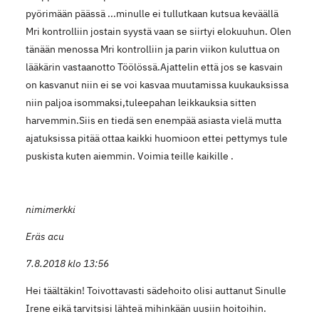
pyörimään päässä ...minulle ei tullutkaan kutsua keväällä
Mri kontrolliin jostain syystä vaan se siirtyi elokuuhun. Olen
tänään menossa Mri kontrolliin ja parin viikon kuluttua on
lääkärin vastaanotto Töölössä.Ajattelin että jos se kasvain
on kasvanut niin ei se voi kasvaa muutamissa kuukauksissa
niin paljoa isommaksi,tuleepahan leikkauksia sitten
harvemmin.Siis en tiedä sen enempää asiasta vielä mutta
ajatuksissa pitää ottaa kaikki huomioon ettei pettymys tule
puskista kuten aiemmin. Voimia teille kaikille .
nimimerkki
Eräs acu
7.8.2018 klo 13:56
Hei täältäkin! Toivottavasti sädehoito olisi auttanut Sinulle
Irene eikä tarvitsisi lähteä mihinkään uusiin hoitoihin.