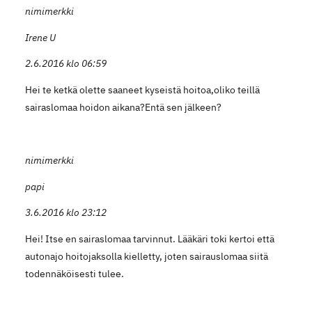
nimimerkki
Irene U
2.6.2016 klo 06:59
Hei te ketkä olette saaneet kyseistä hoitoa,oliko teillä
sairaslomaa hoidon aikana?Entä sen jälkeen?
nimimerkki
papi
3.6.2016 klo 23:12
Hei! Itse en sairaslomaa tarvinnut. Lääkäri toki kertoi että
autonajo hoitojaksolla kielletty, joten sairauslomaa siitä
todennäköisesti tulee.