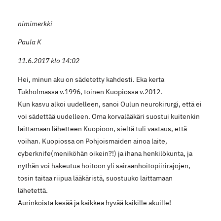
nimimerkki
Paula K
11.6.2017 klo 14:02
Hei, minun aku on sädetetty kahdesti. Eka kerta
Tukholmassa v.1996, toinen Kuopiossa v.2012.
Kun kasvu alkoi uudelleen, sanoi Oulun neurokirurgi, että ei
voi sädettää uudelleen. Oma korvalääkäri suostui kuitenkin
laittamaan lähetteen Kuopioon, sieltä tuli vastaus, että
voihan. Kuopiossa on Pohjoismaiden ainoa laite,
cyberknife(meniköhän oikein?!) ja ihana henkilökunta, ja
nythän voi hakeutua hoitoon yli sairaanhoitopiirirajojen,
tosin taitaa riipua lääkäristä, suostuuko laittamaan
lähetettä.
Aurinkoista kesää ja kaikkea hyvää kaikille akuille!