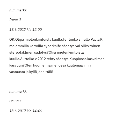
nimimerkki
Irene U
18.6.2017 klo 12:00
OK.Olipa mielenkiintoista kuulla.Tehtiinkö sinulle Paula K
molemmilla kerroilla cyberknife sädetys vai oliko toinen
stereotaktinen sädetys?Olisi mielenkiintoista
kuulla.Auttoiko v.2012 tehty sädetys Kuopiossa kasvaimen
kasvuun?Olen huomenna menossa kuulemaan mri
vastausta ja kyllä jännittää!
nimimerkki
Paula K
18.6.2017 klo 14:46