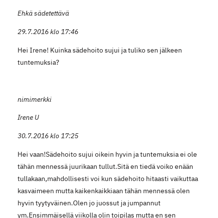
Ehkä sädetettävä
29.7.2016 klo 17:46
Hei Irene! Kuinka sädehoito sujui ja tuliko sen jälkeen
tuntemuksia?
nimimerkki
Irene U
30.7.2016 klo 17:25
Hei vaan!Sädehoito sujui oikein hyvin ja tuntemuksia ei ole
tähän mennessä juurikaan tullut.Sitä en tiedä voiko enään
tullakaan,mahdollisesti voi kun sädehoito hitaasti vaikuttaa
kasvaimeen mutta kaikenkaikkiaan tähän mennessä olen
hyvin tyytyväinen.Olen jo juossut ja jumpannut
ym.Ensimmäisellä viikolla olin toipilas mutta en sen