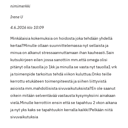
nimimerkki
Irene U
4.6.2016 klo 10:09
Minkälaisia kokemuksia on hoidosta joka tehdään yhdellä
kertaa?Minulle ollaan suunnittelemassa nyt sellaista ja
minua on alkanut stressaannuttamaan ihan kauheasti.Sain
kutsukirjeen eilen jossa sanottiin mm.että omega olisi
pitänyt olla tauolla jo 1kk ja minulla se vasta nyt tauolla1 vrk
ja toimenpide tarkoitus tehdä viikon kuluttua.Onko teille
kerrottu etukäteen toimenpiteestä ja siihen liittyvistä
asioista mm.mahdollisista sivuvaikutuksista?En ole saanut
oikein mitään selventävää vastausta kysymyksiini ainakaan
vielä.Minulle kerrottiin ensin että se tapahtuu 2 vkon aikana
ja nyt yks kaks se tapahtuukin kerralla kaikki!Pelkään niitä
sivuvaikutuksia