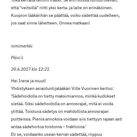
että "veitsillä" riitti yksi kerta. ja laite on erinäköinen.
Kuopion lääkärihän se päättää, voiko sädettää uudelleen,
jos saat sinne lähetteen. Onnea matkaan!
nimimerkki
Päivi L
20.6.2017 klo 12:21
Hei Irene ja muut!
Yhdistyksen asiantuntijalääkäri Ville Vuorinen kertoo:
'Sädehoidolla on tietty maksimiannos, minkä kudokset
sietää. Siksi sädehoidolla on annosrajat, mitä ei voida
ylittää. Toistuva sädetys on mahdollista annosrajan
puitteissa. Pieniä annoksia voidaan siis tiettyyn rajaan asti
antaa sädehoitoa toistoina – fraktioina.'
Eli se, voidaanko usean kerran sädettää, riippuu