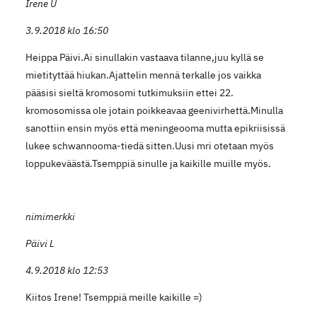
Irene U
3.9.2018 klo 16:50
Heippa Päivi.Ai sinullakin vastaava tilanne,juu kyllä se
mietityttää hiukan.Ajattelin mennä terkalle jos vaikka
pääsisi sieltä kromosomi tutkimuksiin ettei 22.
kromosomissa ole jotain poikkeavaa geenivirhettä.Minulla
sanottiin ensin myös että meningeooma mutta epikriisissä
lukee schwannooma-tiedä sitten.Uusi mri otetaan myös
loppukeväästä.Tsemppiä sinulle ja kaikille muille myös.
nimimerkki
Päivi L
4.9.2018 klo 12:53
Kiitos Irene! Tsemppiä meille kaikille =)