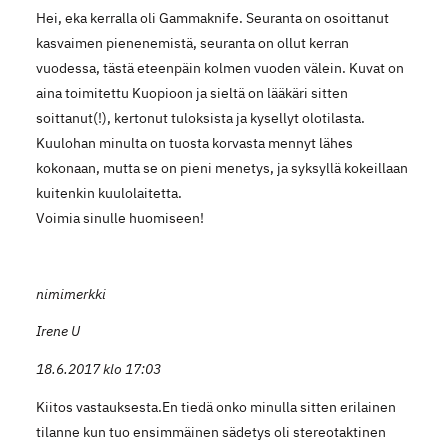
Hei, eka kerralla oli Gammaknife. Seuranta on osoittanut
kasvaimen pienenemistä, seuranta on ollut kerran
vuodessa, tästä eteenpäin kolmen vuoden välein. Kuvat on
aina toimitettu Kuopioon ja sieltä on lääkäri sitten
soittanut(!), kertonut tuloksista ja kysellyt olotilasta.
Kuulohan minulta on tuosta korvasta mennyt lähes
kokonaan, mutta se on pieni menetys, ja syksyllä kokeillaan
kuitenkin kuulolaitetta.
Voimia sinulle huomiseen!
nimimerkki
Irene U
18.6.2017 klo 17:03
Kiitos vastauksesta.En tiedä onko minulla sitten erilainen
tilanne kun tuo ensimmäinen sädetys oli stereotaktinen