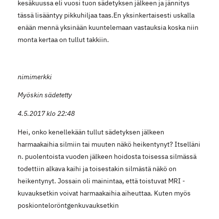
kesäkuussa eli vuosi tuon sädetyksen jälkeen ja jännitys
tässä lisääntyy pikkuhiljaa taas.En yksinkertaisesti uskalla
enään mennä yksinään kuuntelemaan vastauksia koska niin
monta kertaa on tullut takkiin.
nimimerkki
Myöskin sädetetty
4.5.2017 klo 22:48
Hei, onko kenellekään tullut sädetyksen jälkeen
harmaakaihia silmiin tai muuten näkö heikentynyt? Itselläni
n. puolentoista vuoden jälkeen hoidosta toisessa silmässä
todettiin alkava kaihi ja toisestakin silmästä näkö on
heikentynyt. Jossain oli mainintaa, että toistuvat MRI -
kuvauksetkin voivat harmaakaihia aiheuttaa. Kuten myös
poskionteloröntgenkuvauksetkin