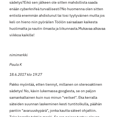
sädetys?Eikö sen jälkeen ole sitten mahdollista saada
enään cyberknifeä turvallisesti?No huomenna olen sitten
entistä enemmän ahdistunut tai tosi tyytyväinen mutta jos
keli on hieno niin pyöräilen Töölön sairaalaan kaikesta
huolimatta ja nautin ilmasta ja liikunnasta.Mukavaa alkavaa
viikkoa kaikille!
nimimerkki
Paula K
18.6.2017 klo 19:27
Pakko myöntää, etten tiennyt, millanen on stereoaktinen
sädetys! No, kävin lukemassa googlesta, se on paljon
samankaltainen kuin nuo minun "veitset". Eka kerralla
säteiden suunnan laskeminen kesti tuntitolkulla, päähän
pantiin "avaruuskypärä", jonka kautta säteet ohjattiin.
Toka kerralla tehtiin maski. Se ero noissa tuntuu olevan,