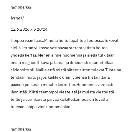
nimimerkki
Irene U
12.6.2016 klo 10:24
Heippa vaan taas..Minulla hoito tapahtuu Töölössä.Tekevät
siellä kerran viikossa vastaavaa stereotaktista hoitoa
yhdellä kertaa.Menen sinne huomenna ja siellä tutkitaan
ensin magneettikuva ja labrat ja ilmeisesti suunnitellaan
sädehoito sillälailla että mistä säteet sitten tulevat.Tiistaina
tehdään hoito ja jos kaikki ok niin yleensä tiistai iltana
pääsee pois,näin minulle kerrottiin.Huomenna varmasti
jännittää..Kiitti tsemmppi viesteistä ja muista viesteistä
teille ja aurinkoista päivää kaikille.Lämpöä on luvattu
tulevan lähipäivinä enemmänkin
nimimerkki