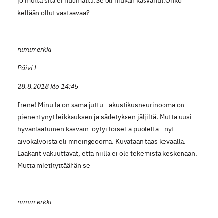
jo mutta sitä ei huomattu.Se oli hiukan kasvanut.Onko
kellään ollut vastaavaa?
nimimerkki
Päivi L
28.8.2018 klo 14:45
Irene! Minulla on sama juttu - akustikusneurinooma on
pienentynyt leikkauksen ja sädetyksen jäljiltä. Mutta uusi
hyvänlaatuinen kasvain löytyi toiselta puolelta - nyt
aivokalvoista eli mneingeooma. Kuvataan taas keväällä.
Lääkärit vakuuttavat, että niillä ei ole tekemistä keskenään.
Mutta mietityttäähän se.
nimimerkki